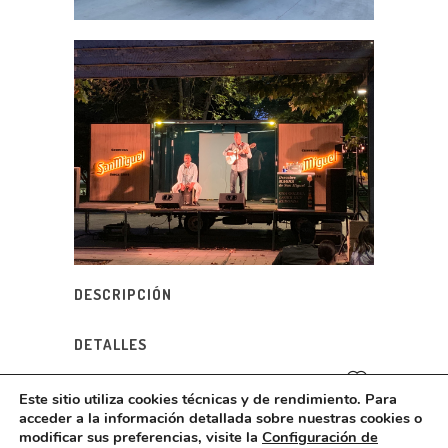
DESCRIPCIÓN
DETALLES
Este sitio utiliza cookies técnicas y de rendimiento. Para
acceder a la información detallada sobre nuestras cookies o
@
2026 Creación de Espacios Edificables - Reforma integral
modificar sus preferencias, visite la
Configuración de
e interiorismo |
Aviso Legal
|
Política de cookies
|
Política de